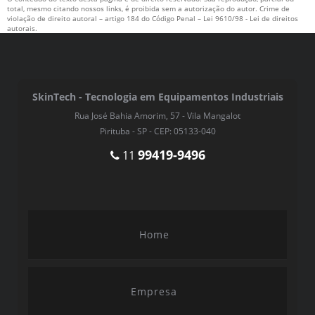
total, mesmo citando nossos links, é proibida sem a autorização do autor. Crime de
violação de direito autoral – artigo 184 do Código Penal –
Lei 9610/98 - Lei de direitos
autorais
.
SkinTech - Tecnologia em Equipamentos Industriais
Rua José Bahia Amorim, 57 - Vila Mangalot
Pirituba - SP - CEP: 05133-040
99419-9496
11
Home
Empresa