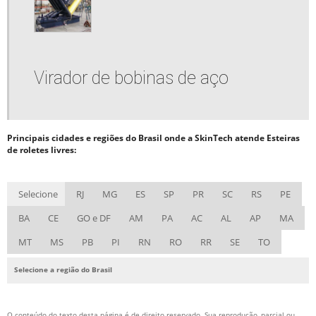
Virador de bobinas de aço
Principais cidades e regiões do Brasil onde a SkinTech atende Esteiras
de roletes livres:
Selecione
RJ
MG
ES
SP
PR
SC
RS
PE
BA
CE
GO e DF
AM
PA
AC
AL
AP
MA
MT
MS
PB
PI
RN
RO
RR
SE
TO
Selecione a região do Brasil
O conteúdo do texto desta página é de direito reservado. Sua reprodução, parcial ou