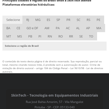
Principais cidades e regiões do Brasil onde a SkinTech atende
Plataformas elevatórias hidráulicas:
Selecione
RJ
MG
ES
SP
PR
SC
RS
PE
BA
CE
GO e DF
AM
PA
AC
AL
AP
MA
MT
MS
PB
PI
RN
RO
RR
SE
TO
Selecione a região do Brasil
O conteúdo do texto desta página é de direito reservado. Sua reprodução, parcial ou
total, mesmo citando nossos links, é proibida sem a autorização do autor. Crime de
violação de direito autoral – artigo 184 do Código Penal –
Lei 9610/98 - Lei de direitos
autorais
.
SkinTech - Tecnologia em Equipamentos Industriais
Rua José Bahia Amorim, 57 - Vila Mangalot
Pirituba - SP - CEP: 05133-040